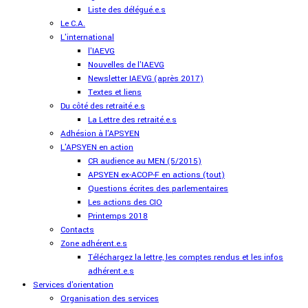
Liste des délégué.e.s
Le C.A.
L'international
l'IAEVG
Nouvelles de l'IAEVG
Newsletter IAEVG (après 2017)
Textes et liens
Du côté des retraité.e.s
La Lettre des retraité.e.s
Adhésion à l'APSYEN
L'APSYEN en action
CR audience au MEN (5/2015)
APSYEN ex-ACOP-F en actions (tout)
Questions écrites des parlementaires
Les actions des CIO
Printemps 2018
Contacts
Zone adhérent.e.s
Téléchargez la lettre, les comptes rendus et les infos
adhérent.e.s
Services d'orientation
Organisation des services