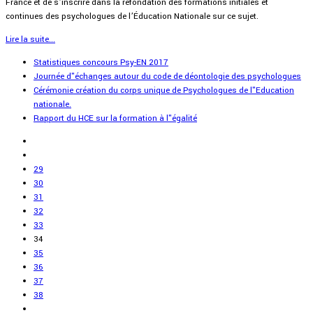
France et de s’inscrire dans la refondation des formations initiales et
continues des psychologues de l’Éducation Nationale sur ce sujet.
Lire la suite...
Statistiques concours Psy-EN 2017
Journée d"échanges autour du code de déontologie des psychologues
Cérémonie création du corps unique de Psychologues de l"Education
nationale.
Rapport du HCE sur la formation à l"égalité
29
30
31
32
33
34
35
36
37
38