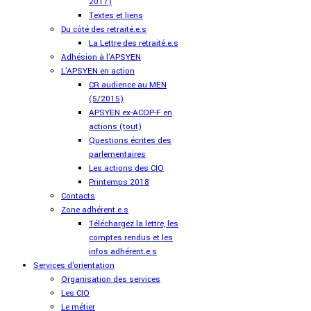
2017)
Textes et liens
Du côté des retraité.e.s
La Lettre des retraité.e.s
Adhésion à l'APSYEN
L'APSYEN en action
CR audience au MEN
(5/2015)
APSYEN ex-ACOP-F en
actions (tout)
Questions écrites des
parlementaires
Les actions des CIO
Printemps 2018
Contacts
Zone adhérent.e.s
Téléchargez la lettre, les
comptes rendus et les
infos adhérent.e.s
Services d'orientation
Organisation des services
Les CIO
Le métier