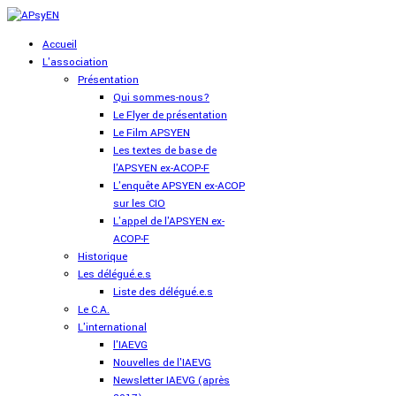
Accueil
L'association
Présentation
Qui sommes-nous?
Le Flyer de présentation
Le Film APSYEN
Les textes de base de
l'APSYEN ex-ACOP-F
L'enquête APSYEN ex-ACOP
sur les CIO
L'appel de l'APSYEN ex-
ACOP-F
Historique
Les délégué.e.s
Liste des délégué.e.s
Le C.A.
L'international
l'IAEVG
Nouvelles de l'IAEVG
Newsletter IAEVG (après