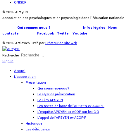
ONISEP
© 2026 APsyEN
Association des psychologues et de psychologie dans l’éducation nationale
Accueil
|
Qui sommes nous ?
|
Communication
|
Infos légales
|
Nous
contacter
|
Presse
|
Facebook
|
Twitter
|
Youtube
© 2026 Actiaweb. Créé par
Créateur de site web
Rechercher
Sign In
Accueil
L'association
Présentation
Qui sommes-nous?
Le Flyer de présentation
Le Film APSYEN
Les textes de base de l'APSYEN ex-ACOP-F
L'enquête APSYEN ex-ACOP sur les CIO
L'appel de l'APSYEN ex-ACOP-F
Historique
Les délégué.e.s