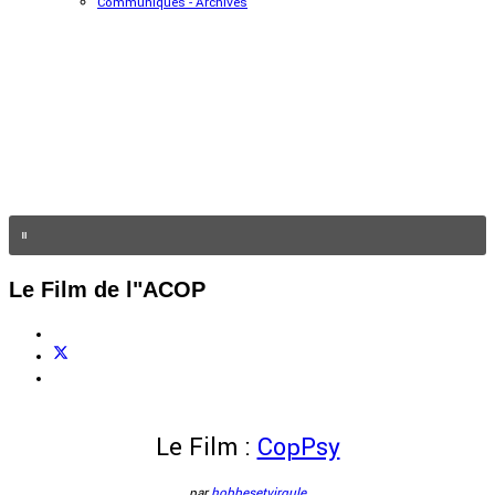
Communiqués - Archives
Le Film de l"ACOP
Le Film :
CopPsy
par
hobbesetvirgule