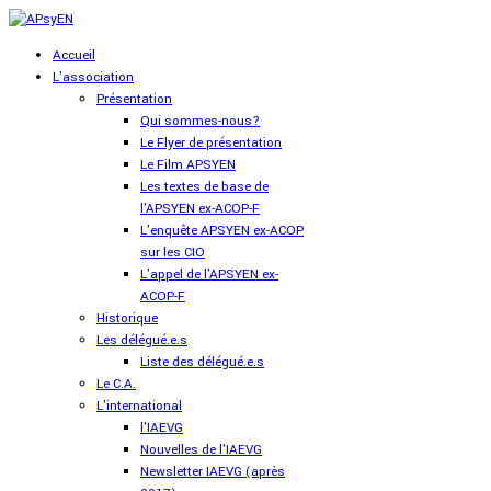
Accueil
L'association
Présentation
Qui sommes-nous?
Le Flyer de présentation
Le Film APSYEN
Les textes de base de
l'APSYEN ex-ACOP-F
L'enquête APSYEN ex-ACOP
sur les CIO
L'appel de l'APSYEN ex-
ACOP-F
Historique
Les délégué.e.s
Liste des délégué.e.s
Le C.A.
L'international
l'IAEVG
Nouvelles de l'IAEVG
Newsletter IAEVG (après