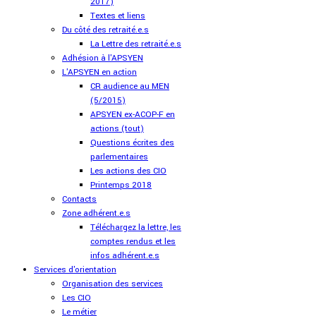
2017)
Textes et liens
Du côté des retraité.e.s
La Lettre des retraité.e.s
Adhésion à l'APSYEN
L'APSYEN en action
CR audience au MEN
(5/2015)
APSYEN ex-ACOP-F en
actions (tout)
Questions écrites des
parlementaires
Les actions des CIO
Printemps 2018
Contacts
Zone adhérent.e.s
Téléchargez la lettre, les
comptes rendus et les
infos adhérent.e.s
Services d'orientation
Organisation des services
Les CIO
Le métier