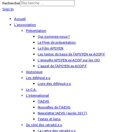
Rechercher
Sign In
Accueil
L'association
Présentation
Qui sommes-nous?
Le Flyer de présentation
Le Film APSYEN
Les textes de base de l'APSYEN ex-ACOP-F
L'enquête APSYEN ex-ACOP sur les CIO
L'appel de l'APSYEN ex-ACOP-F
Historique
Les délégué.e.s
Liste des délégué.e.s
Le C.A.
L'international
l'IAEVG
Nouvelles de l'IAEVG
Newsletter IAEVG (après 2017)
Textes et liens
Du côté des retraité.e.s
La Lettre des retraité.e.s