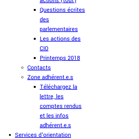
actions (tout)
Questions écrites
des
parlementaires
Les actions des
CIO
Printemps 2018
Contacts
Zone adhérent.e.s
Téléchargez la
lettre, les
comptes rendus
et les infos
adhérent.e.s
Services d'orientation