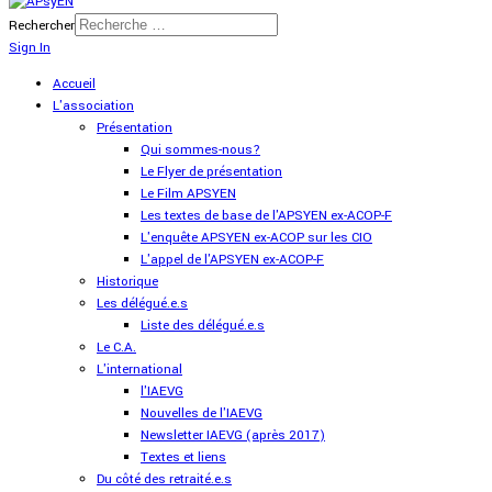
Rechercher
Sign In
Accueil
L'association
Présentation
Qui sommes-nous?
Le Flyer de présentation
Le Film APSYEN
Les textes de base de l'APSYEN ex-ACOP-F
L'enquête APSYEN ex-ACOP sur les CIO
L'appel de l'APSYEN ex-ACOP-F
Historique
Les délégué.e.s
Liste des délégué.e.s
Le C.A.
L'international
l'IAEVG
Nouvelles de l'IAEVG
Newsletter IAEVG (après 2017)
Textes et liens
Du côté des retraité.e.s