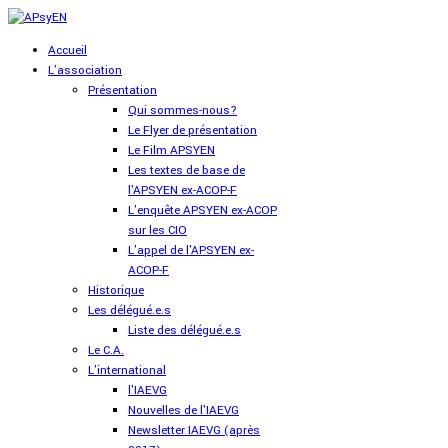
Accueil
L'association
Présentation
Qui sommes-nous?
Le Flyer de présentation
Le Film APSYEN
Les textes de base de
l'APSYEN ex-ACOP-F
L'enquête APSYEN ex-ACOP
sur les CIO
L'appel de l'APSYEN ex-
ACOP-F
Historique
Les délégué.e.s
Liste des délégué.e.s
Le C.A.
L'international
l'IAEVG
Nouvelles de l'IAEVG
Newsletter IAEVG (après