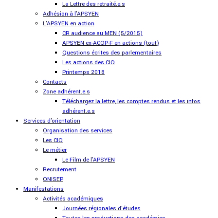
La Lettre des retraité.e.s
Adhésion à l'APSYEN
L'APSYEN en action
CR audience au MEN (5/2015)
APSYEN ex-ACOP-F en actions (tout)
Questions écrites des parlementaires
Les actions des CIO
Printemps 2018
Contacts
Zone adhérent.e.s
Téléchargez la lettre, les comptes rendus et les infos
adhérent.e.s
Services d'orientation
Organisation des services
Les CIO
Le métier
Le Film de l'APSYEN
Recrutement
ONISEP
Manifestations
Activités académiques
Journées régionales d'études