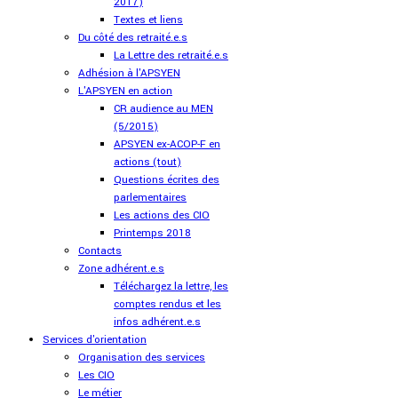
2017)
Textes et liens
Du côté des retraité.e.s
La Lettre des retraité.e.s
Adhésion à l'APSYEN
L'APSYEN en action
CR audience au MEN
(5/2015)
APSYEN ex-ACOP-F en
actions (tout)
Questions écrites des
parlementaires
Les actions des CIO
Printemps 2018
Contacts
Zone adhérent.e.s
Téléchargez la lettre, les
comptes rendus et les
infos adhérent.e.s
Services d'orientation
Organisation des services
Les CIO
Le métier