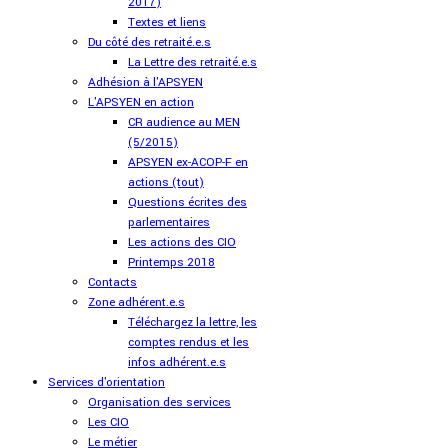
2017)
Textes et liens
Du côté des retraité.e.s
La Lettre des retraité.e.s
Adhésion à l'APSYEN
L'APSYEN en action
CR audience au MEN
(5/2015)
APSYEN ex-ACOP-F en
actions (tout)
Questions écrites des
parlementaires
Les actions des CIO
Printemps 2018
Contacts
Zone adhérent.e.s
Téléchargez la lettre, les
comptes rendus et les
infos adhérent.e.s
Services d'orientation
Organisation des services
Les CIO
Le métier