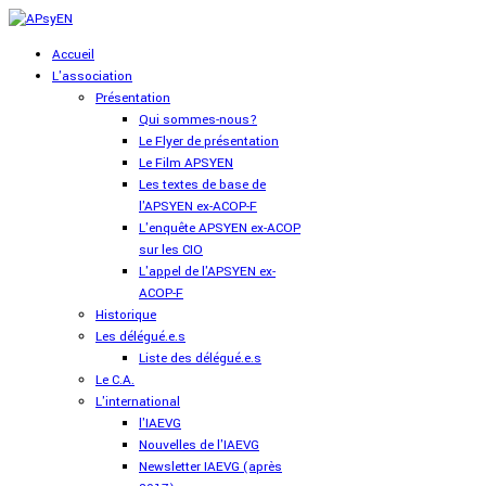
Accueil
L'association
Présentation
Qui sommes-nous?
Le Flyer de présentation
Le Film APSYEN
Les textes de base de
l'APSYEN ex-ACOP-F
L'enquête APSYEN ex-ACOP
sur les CIO
L'appel de l'APSYEN ex-
ACOP-F
Historique
Les délégué.e.s
Liste des délégué.e.s
Le C.A.
L'international
l'IAEVG
Nouvelles de l'IAEVG
Newsletter IAEVG (après