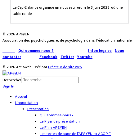
Le Cep-Enfance organise un nouveau forum le 3 juin 2023, où une
table-ronde...
© 2026 APsyEN
Association des psychologues et de psychologie dans l’éducation nationale
Accueil
|
Qui sommes nous ?
|
Communication
|
Infos légales
|
Nous
contacter
|
Presse
|
Facebook
|
Twitter
|
Youtube
© 2026 Actiaweb. Créé par
Créateur de site web
Rechercher
Sign In
Accueil
L'association
Présentation
Qui sommes-nous?
Le Flyer de présentation
Le Film APSYEN
Les textes de base de l'APSYEN ex-ACOP-F