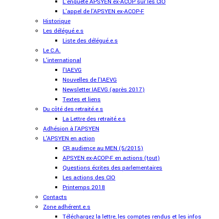
L'enquête APSYEN ex-ACOP sur les CIO
L'appel de l'APSYEN ex-ACOP-F
Historique
Les délégué.e.s
Liste des délégué.e.s
Le C.A.
L'international
l'IAEVG
Nouvelles de l'IAEVG
Newsletter IAEVG (après 2017)
Textes et liens
Du côté des retraité.e.s
La Lettre des retraité.e.s
Adhésion à l'APSYEN
L'APSYEN en action
CR audience au MEN (5/2015)
APSYEN ex-ACOP-F en actions (tout)
Questions écrites des parlementaires
Les actions des CIO
Printemps 2018
Contacts
Zone adhérent.e.s
Téléchargez la lettre, les comptes rendus et les infos