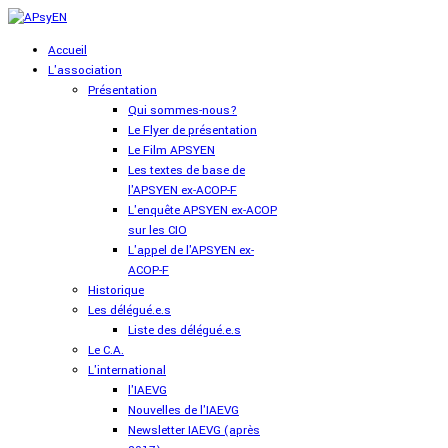
Accueil
L'association
Présentation
Qui sommes-nous?
Le Flyer de présentation
Le Film APSYEN
Les textes de base de
l'APSYEN ex-ACOP-F
L'enquête APSYEN ex-ACOP
sur les CIO
L'appel de l'APSYEN ex-
ACOP-F
Historique
Les délégué.e.s
Liste des délégué.e.s
Le C.A.
L'international
l'IAEVG
Nouvelles de l'IAEVG
Newsletter IAEVG (après