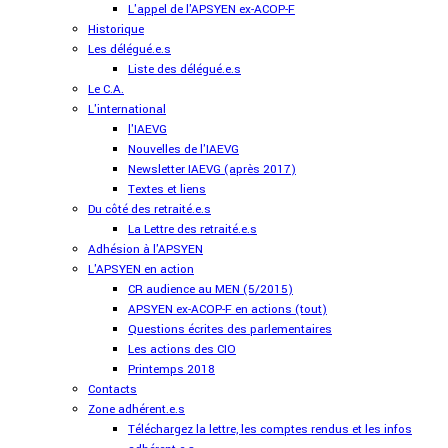
L'appel de l'APSYEN ex-ACOP-F
Historique
Les délégué.e.s
Liste des délégué.e.s
Le C.A.
L'international
l'IAEVG
Nouvelles de l'IAEVG
Newsletter IAEVG (après 2017)
Textes et liens
Du côté des retraité.e.s
La Lettre des retraité.e.s
Adhésion à l'APSYEN
L'APSYEN en action
CR audience au MEN (5/2015)
APSYEN ex-ACOP-F en actions (tout)
Questions écrites des parlementaires
Les actions des CIO
Printemps 2018
Contacts
Zone adhérent.e.s
Téléchargez la lettre, les comptes rendus et les infos