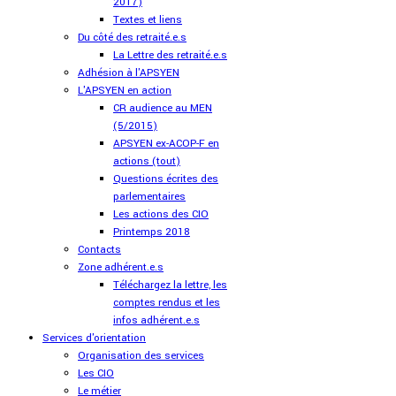
2017)
Textes et liens
Du côté des retraité.e.s
La Lettre des retraité.e.s
Adhésion à l'APSYEN
L'APSYEN en action
CR audience au MEN
(5/2015)
APSYEN ex-ACOP-F en
actions (tout)
Questions écrites des
parlementaires
Les actions des CIO
Printemps 2018
Contacts
Zone adhérent.e.s
Téléchargez la lettre, les
comptes rendus et les
infos adhérent.e.s
Services d'orientation
Organisation des services
Les CIO
Le métier