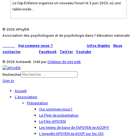
Le Cep-Enfance organise un nouveau forum le 3 juin 2023, où une
table-ronde...
© 2026 APsyEN
Association des psychologues et de psychologie dans l’éducation nationale
Accueil
|
Qui sommes nous ?
|
Communication
|
Infos légales
|
Nous
contacter
|
Presse
|
Facebook
|
Twitter
|
Youtube
© 2026 Actiaweb. Créé par
Créateur de site web
Rechercher
Sign In
Accueil
L'association
Présentation
Qui sommes-nous?
Le Flyer de présentation
Le Film APSYEN
Les textes de base de l'APSYEN ex-ACOP-F
L'enquête APSYEN ex-ACOP sur les CIO